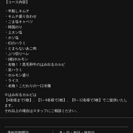
【コース内容】
・半殺しキムチ
・キムチ盛り合わせ
・ごま塩キャベツ
・韓国のり
・上タン塩
・ホソ塩
この店舗情報をシェアする
・幻のハラミ
・とまらないあご肉
【特選コース】名物はみ出るカルビやホルモンなどお食事
・ぶつ切りヘレ
・(秘)ホルモン
15品付き1人/4,990円(税込) | 大阪焼肉・ホルモン ふたご 新
・名物！！黒毛和牛のはみ出るカルビ
大宮店
・並ハラミ
奈良県奈良市大宮町６－１－８ 公健ビル１F
・ホルモン盛り
https://futagoshinomiya.owst.jp/courses/216141567
・ライス
・名物！こだわりの一口冷麺
お店情報をコピー
※はみ出るカルビは
【4名様まで1枚】、【5～8名様で2枚】、【9～12名様で3枚】でご提供いたし
ます。
それ以上の場合はスタッフにご相談ください。
予約可能曜日
月～日・祝日・祝前日