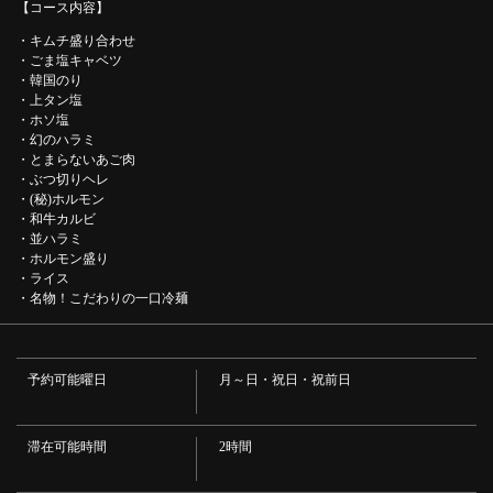
【コース内容】
・キムチ盛り合わせ
・ごま塩キャベツ
・韓国のり
・上タン塩
・ホソ塩
・幻のハラミ
この店舗情報をシェアする
・とまらないあご肉
・ぶつ切りヘレ
【満足コース】和牛カルビやホルモンなどお食事14品付き1
・(秘)ホルモン
・和牛カルビ
人/3,690円(税込) | 大阪焼肉・ホルモン ふたご 新大宮店
・並ハラミ
奈良県奈良市大宮町６－１－８ 公健ビル１F
・ホルモン盛り
https://futagoshinomiya.owst.jp/courses/216141566
・ライス
・名物！こだわりの一口冷麺
お店情報をコピー
予約可能曜日
月～日・祝日・祝前日
滞在可能時間
2時間
閉じる